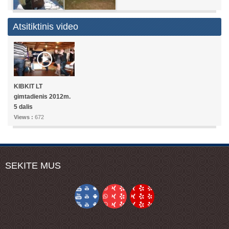
Atsitiktinis video
KIBKIT LT
gimtadienis 2012m.
5 dalis
Views :
672
SEKITE MUS