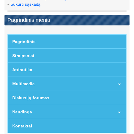
Sukurti sąskaitą
Pagrindinis meniu
Pagrindinis
Straipsniai
Atributika
Multimedia
Diskusijų forumas
Naudinga
Kontaktai